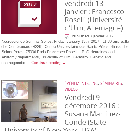
vendredi 13
janvier : Francesco
Roselli (Université
d’Ulm, Allemagne)
Published
9 janvier 2017
Neuroscience Seminar Series: Friday, January 13th, 2017 , 11:30 am, Salle
des Conférences (R229), Centre Universitaire des Saints-Pères, 45 rue des
Saints-Pères, 75006 Paris Francesco Roselli – PhD Neurology and
Anatomy departments, University of Ulm, Germany ‘Genetic and
Continue reading
→
chemogenetic…
,
,
,
ÉVÉNEMENTS
INC
SÉMINAIRES
VIDÉOS
Vendredi 9
décembre 2016 :
Susana Martinez-
Conde (State
University of New York, USA)