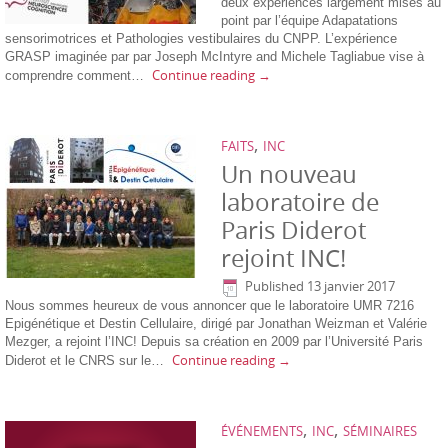
deux expériences largement mises au
point par l’équipe Adapatations
sensorimotrices et Pathologies vestibulaires du CNPP. L’expérience
GRASP imaginée par par Joseph McIntyre and Michele Tagliabue vise à
Continue reading
→
comprendre comment…
,
FAITS
INC
Un nouveau
laboratoire de
Paris Diderot
rejoint INC!
Published
13 janvier 2017
Nous sommes heureux de vous annoncer que le laboratoire UMR 7216
Epigénétique et Destin Cellulaire, dirigé par Jonathan Weizman et Valérie
Mezger, a rejoint l’INC! Depuis sa création en 2009 par l’Université Paris
Continue reading
→
Diderot et le CNRS sur le…
,
,
ÉVÉNEMENTS
INC
SÉMINAIRES